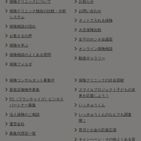
保険クリニックについて
お知らせ
保険クリニック独自の比較・分析
お問い合わせ
システム
ネットで入れる保険
保険相談の流れ
火災保険比較
お客さまの声
女子のホンネ会議室
保険を学ぶ
オンライン保険相談
保険相談のよくある質問
動画ギャラリー
保険フォルダ
保険コンサルタント募集中
保険クリニックの社会貢献
新規店舗物件募集
スマイルプロジェクト子どもの未
来を応援しよう！
FC（フランチャイズ）ビジネス
パートナー募集
いっきゅうくん
法人保険のご相談
いっきゅうくんのなんでも調査
隊！
運営会社
育児とお金の応援広場
募集代理店一覧
キャンペーン・その他よくある質