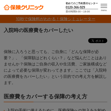
初めてのご予約受付センター
0120-366-929
受付時間9:00～19:00
men
10秒で保険料がわかる！保険シミュレーター
u
入院時の医療費をカバーしたい
保険に入ろうと思っても、ご自身に「どんな保障が必
要？」、「保障額はどれくらい？」など悩んだことはあり
ませんか？保険はご自身の収入や生活費、ご家族構成など
によって必要な保障が変わってきます。ここでは「入院時
の医療費をカバーしたい」という目的での考え方を解説し
ます。
医療費をカバーする保障の考え方
入院や手術に備えるために、医療保険への加入をお勧め