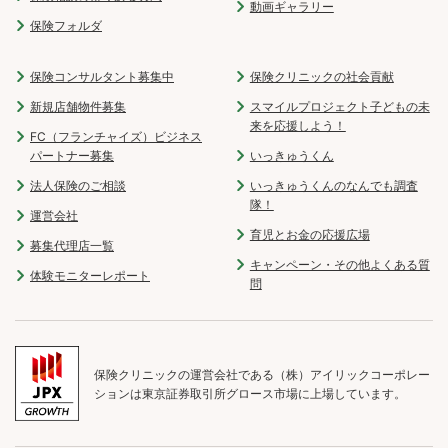
動画ギャラリー
保険フォルダ
保険コンサルタント募集中
保険クリニックの社会貢献
新規店舗物件募集
スマイルプロジェクト子どもの未
来を応援しよう！
FC（フランチャイズ）ビジネス
パートナー募集
いっきゅうくん
法人保険のご相談
いっきゅうくんのなんでも調査
隊！
運営会社
育児とお金の応援広場
募集代理店一覧
キャンペーン・その他よくある質
体験モニターレポート
問
保険クリニックの運営会社である（株）アイリックコーポレー
ションは東京証券取引所グロース市場に上場しています。