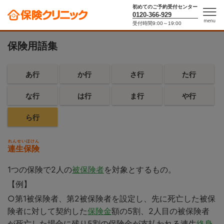
初めてのご予約受付センター
0120-366-929
10秒で保険料がわかる！保険シミュレーター
受付時間9:00～19:00
men
u
保険用語集
あ行
か行
さ行
た行
な行
は行
ま行
や行
ら行
れんせいほけん
連生保険
1つの保険で2人の
被保険者
を対象とするもの。
【例】
○第1被保険者、第2被保険者を設定し、先に死亡した被保
険者に対して契約した
保険金
額の5割、2人目の被保険者
が死亡した場合に残り5割の保険金が支払われる連生
終身