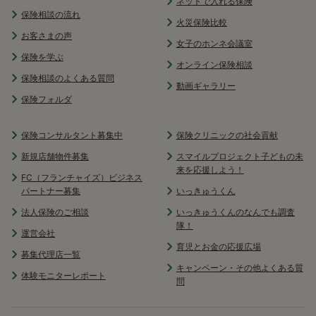
ネットで入れる保険
保険相談の流れ
火災保険比較
お客さまの声
女子のホンネ会議室
保険を学ぶ
オンライン保険相談
保険相談のよくある質問
動画ギャラリー
保険フォルダ
保険コンサルタント募集中
保険クリニックの社会貢献
新規店舗物件募集
スマイルプロジェクト子どもの未
来を応援しよう！
FC（フランチャイズ）ビジネス
パートナー募集
いっきゅうくん
法人保険のご相談
いっきゅうくんのなんでも調査
隊！
運営会社
育児とお金の応援広場
募集代理店一覧
キャンペーン・その他よくある質
体験モニターレポート
問