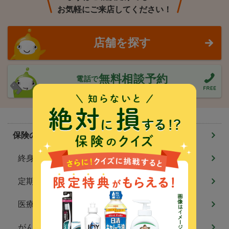
お気軽にご来店してください！
店舗を探す
無料相談予約
電話で
営業時間
9:00～19：00
定休日
年末年始
保険のしくみ
終身保険
定期保険
医療保険
がん保険