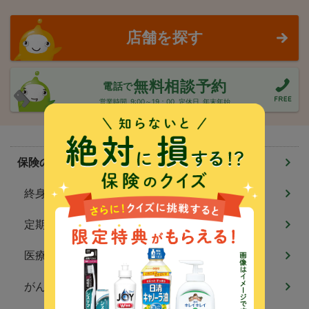
店舗を探す
無料相談予約
電話で
営業時間
9:00～19：00
定休日
年末年始
保険のしくみ
終身保険
定期保険
医療保険
がん保険