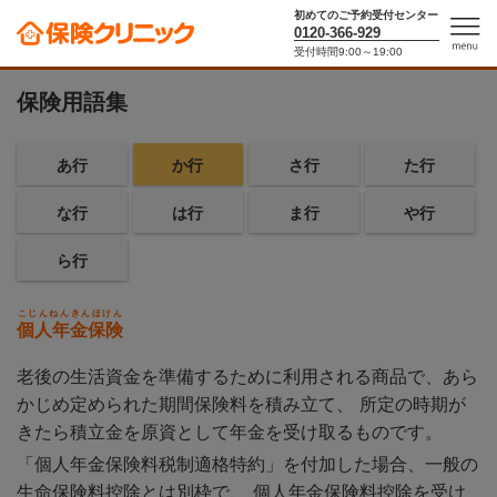
初めてのご予約受付センター
0120-366-929
10秒で保険料がわかる！保険シミュレーター
受付時間9:00～19:00
men
u
保険用語集
あ行
か行
さ行
た行
な行
は行
ま行
や行
ら行
こじんねんきんほけん
個人年金保険
老後の生活資金を準備するために利用される商品で、あら
かじめ定められた期間保険料を積み立て、 所定の時期が
きたら積立金を原資として年金を受け取るものです。
「個人年金保険料税制適格特約」を付加した場合、一般の
生命保険料控除とは別枠で、 個人年金保険料控除を受け