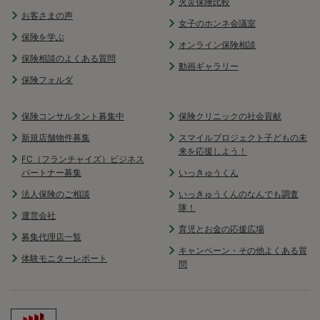
火災保険比較
お客さまの声
女子のホンネ会議室
保険を学ぶ
オンライン保険相談
保険相談のよくある質問
動画ギャラリー
保険フォルダ
保険コンサルタント募集中
保険クリニックの社会貢献
新規店舗物件募集
スマイルプロジェクト子どもの未
来を応援しよう！
FC（フランチャイズ）ビジネス
パートナー募集
いっきゅうくん
法人保険のご相談
いっきゅうくんのなんでも調査
隊！
運営会社
育児とお金の応援広場
募集代理店一覧
キャンペーン・その他よくある質
体験モニターレポート
問