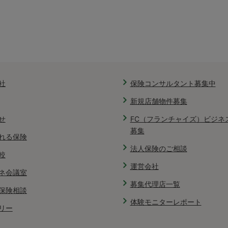
社
保険コンサルタント募集中
新規店舗物件募集
せ
FC（フランチャイズ）ビジネ
募集
れる保険
法人保険のご相談
較
運営会社
ネ会議室
募集代理店一覧
保険相談
体験モニターレポート
リー