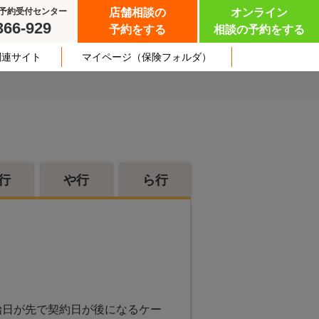
予約受付センター
店舗相談の
オンライン
366-929
予約をする
相談の予約をする
関連サイト
マイページ
（保険フォルダ）
行
や行
ら行
始日が先で契約日が後になるケー