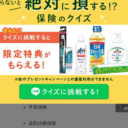
営業時間
9:00～19：00
終身保険
定
医療保険
が
三大疾病保険・特定疾病保険
貯
保険の特約
保
学資保険
女
c
薬剤治療保険