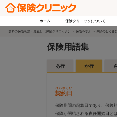
ホーム
保険クリニックについて
無料の保険相談・見直し【保険クリニック】
保険を学ぶ
保険のしくみ
保険用語集
あ行
か行
けいやくび
契約日
保険期間の起算日であり、保険
保障が開始される責任開始日と