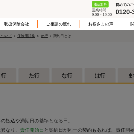
通話無料
初めてのご
営業時間
0120-
9:00～19:00
取扱保険会社
ご相談の流れ
お客さまの声
について
保険用語集
か行
契約日とは
さ行
た行
な行
は行
ま
料の払込や満期日の基準となる日。
は異なり、
責任開始日
と契約日が同一の契約もあれば、責任開