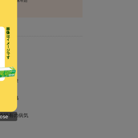
定休日
年末年始
期保険
ん保険
蓄型保険
険用語集
性特有の病気
lose