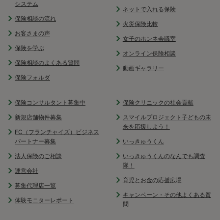
システム
ネットで入れる保険
保険相談の流れ
火災保険比較
お客さまの声
女子のホンネ会議室
保険を学ぶ
オンライン保険相談
保険相談のよくある質問
動画ギャラリー
保険フォルダ
保険コンサルタント募集中
保険クリニックの社会貢献
新規店舗物件募集
スマイルプロジェクト子どもの未
来を応援しよう！
FC（フランチャイズ）ビジネス
パートナー募集
いっきゅうくん
法人保険のご相談
いっきゅうくんのなんでも調査
隊！
運営会社
育児とお金の応援広場
募集代理店一覧
キャンペーン・その他よくある質
体験モニターレポート
問