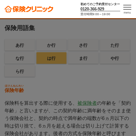
初めてのご予約受付センター
0120-366-929
10秒で保険料がわかる！保険シミュレーター
受付時間9:00～19:00
men
u
保険用語集
あ行
か行
さ行
た行
な行
は行
ま行
や行
ら行
ほけんねんれい
保険年齢
保険料を算出する際に使用する、
被保険者
の年齢を「契約
年齢」と言いますが、この契約年齢に満年齢をそのまま使
う保険会社と、契約の時点で満年齢の端数が6ヵ月以下の
時は切り捨て、6ヵ月を超える場合は切り上げて計算する
保険会社があります。後者の方式を保険年齢と呼びます