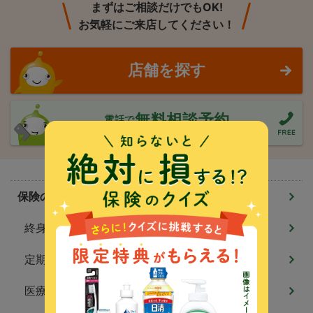
まずはご相談だけでもOK!
お気軽にご来店してください！
店舗を探す
無料相談予約
電話で
営業時間
9:00～19：00
定休日
年末年始
保険のしくみ
終身保険
定期保険
医療保険