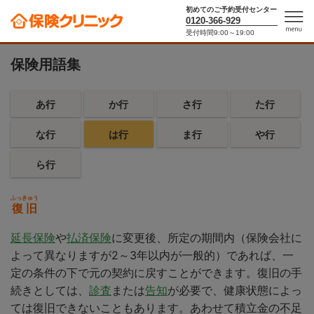
初めてのご予約受付センター
0120-366-929
10秒で保険料がわかる！保険シミュレーター
受付時間9:00～19:00
men
u
保険用語集
あ行
か行
さ行
た行
な行
は行
ま行
や行
ら行
ふっきゅう
復旧
延長保険
や
払済保険
に変更後、所定の期間内（保険会社に
よって異なりますが2～3年以内が一般的）であれば、一
定の条件の下で元の契約に戻すことができます。復旧の手
続きとしては、
診査
または
告知
が必要で、健康状態によっ
ては復旧できないこともあります。あわせて積立金の不足