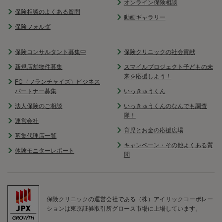
オンライン保険相談
保険相談のよくある質問
動画ギャラリー
保険フォルダ
保険コンサルタント募集中
保険クリニックの社会貢献
新規店舗物件募集
スマイルプロジェクト子どもの未
来を応援しよう！
FC（フランチャイズ）ビジネス
パートナー募集
いっきゅうくん
法人保険のご相談
いっきゅうくんのなんでも調査
隊！
運営会社
育児とお金の応援広場
募集代理店一覧
キャンペーン・その他よくある質
体験モニターレポート
問
保険クリニックの運営会社である（株）アイリックコーポレー
ションは東京証券取引所グロース市場に上場しています。