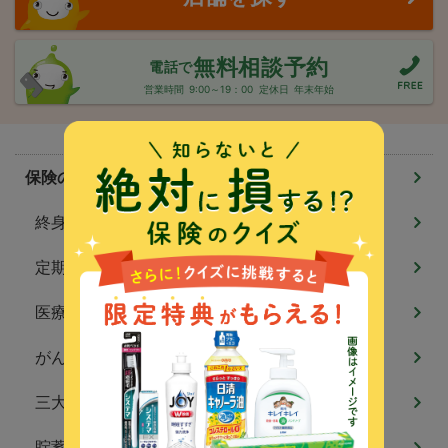
無料相談予約
電話で
営業時間
9:00～19：00
定休日
年末年始
保険のしくみ
終身保険
定期保険
医療保険
がん保険
三大疾病保険・特定疾病保険
貯蓄型保険