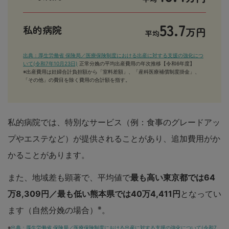
53.7
私的病院
万円
平均
出典：厚生労働省 保険局／医療保険制度における出産に対する支援の強化につ
いて(令和7年10月23日)
正常分娩の平均出産費用の年次推移【令和6年度】
※出産費用は妊婦合計負担額から「室料差額」、「産科医療補償制度掛金」、
「その他」の費目を除く費用の合計額を指す。
私的病院では、特別なサービス（例：食事のグレードアッ
プやエステなど）が提供されることがあり、追加費用がか
かることがあります。
また、地域差も顕著で、平均値で
最も高い東京都では64
万8,309円／最も低い熊本県では40万4,411円
となってい
※
ます（自然分娩の場合）
。
※
出典：厚生労働省 保険局／医療保険制度における出産に対する支援の強化について(令和7