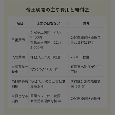
帝王切開の主な費用と給付金
項目
金額の目安など
備考
予定帝王切開：20万
1,400円
公的医療保険適用で
手術費用
緊急帝王切開：22万
自己負担は3割
2,000円
入院費用
1日あたり2万円程度
7～10日程度
出産育児一
直接支払制度が利用
※1
1児につき50万円
時金
可能
高額療養費
1月あたりの自己負担限
所得区分別の限度額
制度
度額あり
表（
参照
）
自費となる
差額ベッド代・食費・
公的医療保険適用外
項目
新生児管理保育料 等