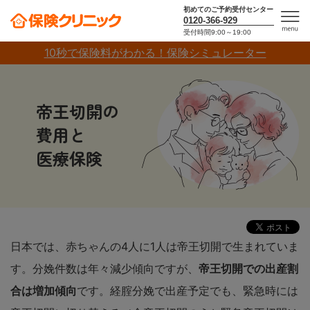
初めてのご予約受付センター
0120-366-929
受付時間9:00～19:00
men
10秒で保険料がわかる！保険シミュレーター
u
帝王切開の
費用と
医療保険
日本では、赤ちゃんの4人に1人は帝王切開で生まれていま
す。分娩件数は年々減少傾向ですが、
帝王切開での出産割
合は増加傾向
です。経腟分娩で出産予定でも、緊急時には