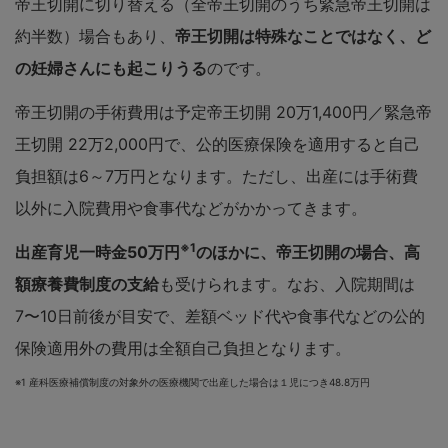
帝王切開に切り替える（全帝王切開のうち緊急帝王切開は
約半数）場合もあり、
帝王切開は特殊なことではなく、ど
の妊婦さんにも起こりうる
のです。
帝王切開の手術費用は予定帝王切開 20万1,400円／緊急帝
王切開 22万2,000円で、公的医療保険を適用すると自己
負担額は6～7万円となります。ただし、出産には手術費
以外に入院費用や食事代などがかかってきます。
※1
出産育児一時金50万円
のほかに、帝王切開の場合、高
額療養費制度の支給
も受けられます。なお、入院期間は
7〜10日前後が目安で、差額ベッド代や食事代などの公的
保険適用外の費用は全額自己負担となります。
※1 産科医療補償制度の対象外の医療機関で出産した場合は１児につき48.8万円