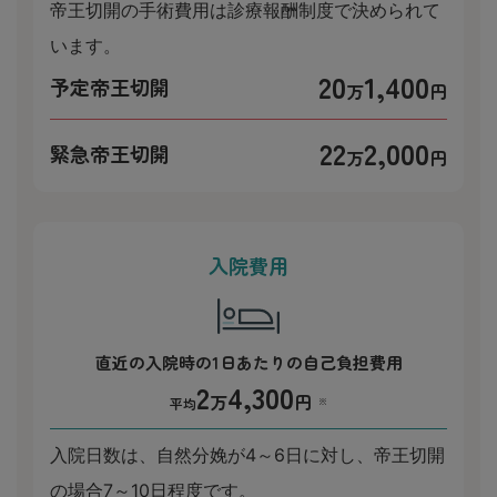
帝王切開の手術費用は診療報酬制度で決められて
います。
20
1,400
予定帝王切開
万
円
22
2,000
緊急帝王切開
万
円
入院費用
直近の入院時の1日あたりの自己負担費用
2
4,300
万
円
平均
※
入院日数は、自然分娩が4～6日に対し、帝王切開
の場合7～10日程度です。