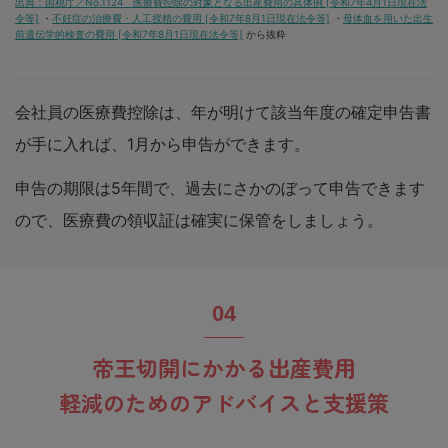
出典：国税庁／No.1124 医療費控除の対象となる出産費用の具体例 [令和7年4月1日現在法
令等]
・
不妊症の治療費・人工授精の費用 [令和7年8月1日現在法令等]
・
母体血を用いた出生
前遺伝学的検査の費用 [令和7年8月1日現在法令等]
から抜粋
会社員の医療費控除は、年が明けて該当年度の確定申告書
が手に入れば、1月から申告ができます。
申告の期限は5年間で、過去にさかのぼって申告できます
ので、医療費の領収証は確実に保管をしましょう。
帝王切開にかかる出産費用
軽減のためのアドバイスと支援策