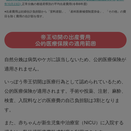
年10月23日)
正常分娩の都道府県別の平均出産費用(令和6年度)
※出産費用は妊婦合計負担額から「室料差額」、「産科医療補償制度掛金」、「その他」の費
目を除く費用の合計額を指す。
帝王切開の出産費用
公的医療保険の適用範囲
自然分娩は病気やケガに該当しないため、公的医療保険が
適用されません。
いっぽう帝王切開は医療行為として認められているため、
公的医療保険が適用されます。手術や投薬、注射、麻酔、
検査、入院料などの医療費の自己負担額は3割となりま
す。
また、赤ちゃんが新生児集中治療室（NICU）に入院する