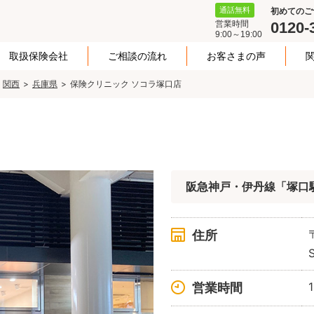
通話無料
初めてのご
営業時間
0120-
9:00～19:00
取扱保険会社
ご相談の流れ
お客さまの声
関西
兵庫県
保険クリニック ソコラ塚口店
阪急神戸・伊丹線「塚口
住所
営業時間