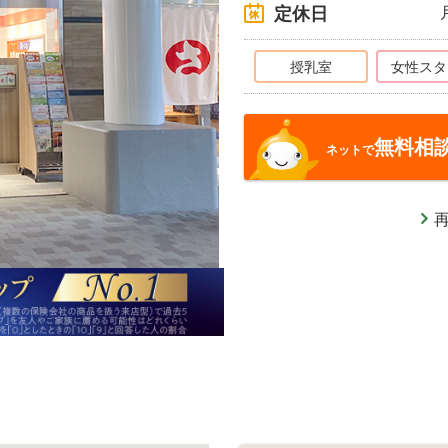
定休日
授乳室
女性スタ
無料相
ネットで