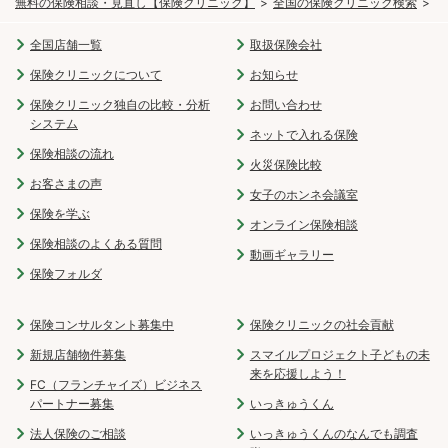
無料の保険相談・見直し【保険クリニック】
全国の保険クリニック検索
関
全国店舗一覧
取扱保険会社
保険クリニックについて
お知らせ
保険クリニック独自の比較・分析
お問い合わせ
システム
ネットで入れる保険
保険相談の流れ
火災保険比較
お客さまの声
女子のホンネ会議室
保険を学ぶ
オンライン保険相談
保険相談のよくある質問
動画ギャラリー
保険フォルダ
保険コンサルタント募集中
保険クリニックの社会貢献
新規店舗物件募集
スマイルプロジェクト子どもの未
来を応援しよう！
FC（フランチャイズ）ビジネス
パートナー募集
いっきゅうくん
法人保険のご相談
いっきゅうくんのなんでも調査