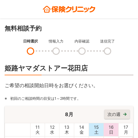
無料相談予約
日時選択
情報入力
内容確認
送信完了
姫路ヤマダストアー花田店
ご希望の相談開始日時をお選びください。
※
初回のご相談時間の目安は1～2時間です。
8月
次の週
11
12
13
14
15
16
17
火
水
木
金
土
日
月