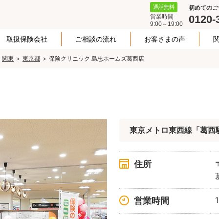
通話無料
初めてのご
営業時間
0120-
9:00～19:00
取扱保険会社
ご相談の流れ
お客さまの声
関東
東京都
保険クリニック 島忠ホームズ葛西店
東京メトロ東西線「葛西
住所
営業時間