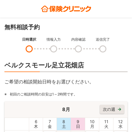
無料相談予約
日時選択
情報入力
内容確認
送信完了
ベルクスモール足立花畑店
ご希望の相談開始日時をお選びください。
※
初回のご相談時間の目安は1～2時間です。
8月
次の週
6
7
8
9
10
11
12
木
金
土
日
月
火
水