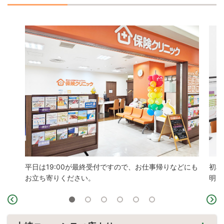
平日は19:00が最終受付ですので、お仕事帰りなどにも
初め
お立ち寄りください。
明い