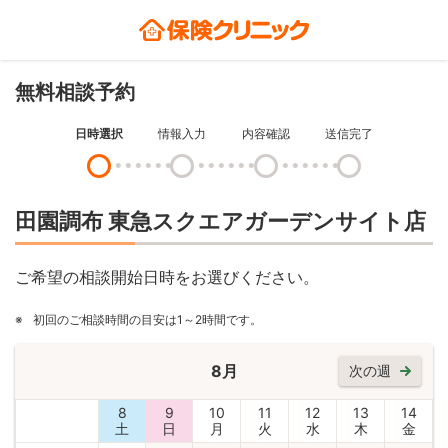
無料相談予約
日時選択
情報入力
内容確認
送信完了
田園調布 東急スクエアガーデンサイト店
ご希望の相談開始日時をお選びください。
※
初回のご相談時間の目安は1～2時間です。
8月
次の週
8
9
10
11
12
13
14
土
日
月
火
水
木
金