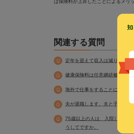
は保険料が上昇したことによるメリ
関連する質問
定年を迎えて収入は減りました
Q
健康保険料は任意継続被保険者
Q
海外で仕事をすることになりま
Q
夫が退職します。夫と子供の健
Q
75歳以上の人は、入院してもひ
Q
うしてですか。