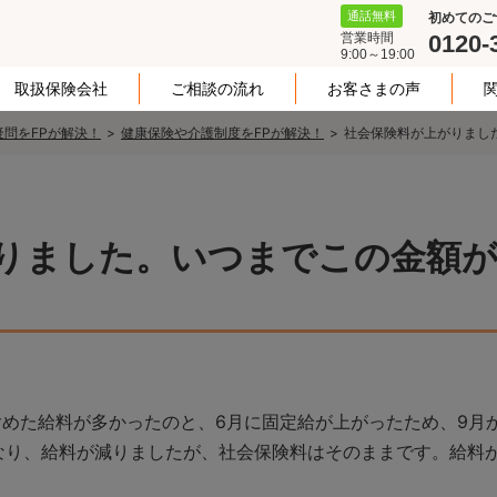
通話無料
初めてのご
営業時間
0120-
9:00～19:00
取扱保険会社
ご相談の流れ
お客さまの声
問をFPが解決！
健康保険や介護制度をFPが解決！
社会保険料が上がりまし
りました。いつまでこの金額
含めた給料が多かったのと、6月に固定給が上がったため、9月
なり、給料が減りましたが、社会保険料はそのままです。給料