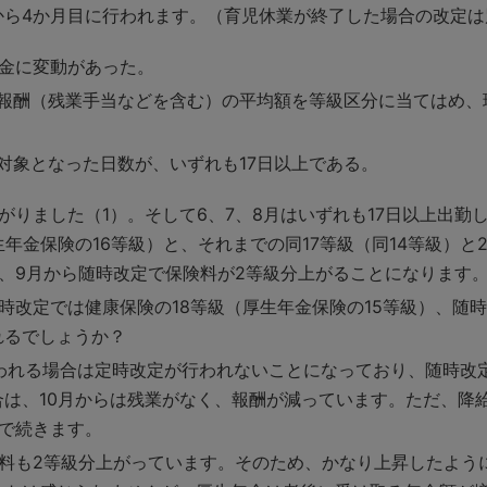
から4か月目に行われます。（育児休業が終了した場合の改定は
金に変動があった。
報酬（残業手当などを含む）の平均額を等級区分に当てはめ、
対象となった日数が、いずれも17日以上である。
がりました（1）。そして6、7、8月はいずれも17日以上出勤
（厚生年金保険の16等級）と、それまでの同17等級（同14等級）
、9月から随時改定で保険料が2等級分上がることになります
時改定では健康保険の18等級（厚生年金保険の15等級）、随時
れるでしょうか？
行われる場合は定時改定が行われないことになっており、随時改
は、10月からは残業がなく、報酬が減っています。ただ、降
で続きます。
険料も2等級分上がっています。そのため、かなり上昇したよう