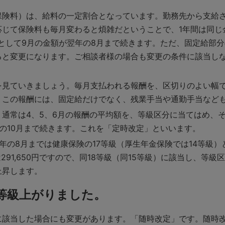
保険料）は、給料の一定割合となっています。勤務先から支給
じて保険料も毎月変わると煩雑だということで、1年間は同じ
として9月の金額が翌年の8月まで続きます。ただ、固定給部
ると変更になります。ご相談者様の場合も変更の条件に該当しな
を見ていきましょう。毎月支払われる報酬を、区切りのよい幅
。この報酬には、固定給だけでなく、残業手当や通勤手当など
通常は4、5、6月の報酬の平均額を、等級区分に当てはめ、
の10月まで続きます。これを「定時改定」といいます。
年の8月までは健康保険の17等級（厚生年金保険では14等級
291,650円ですので、同18等級（同15等級）に該当し、等
上昇します。
等級上がりました。
に該当した場合にも変更があります。「随時改定」です。随時改