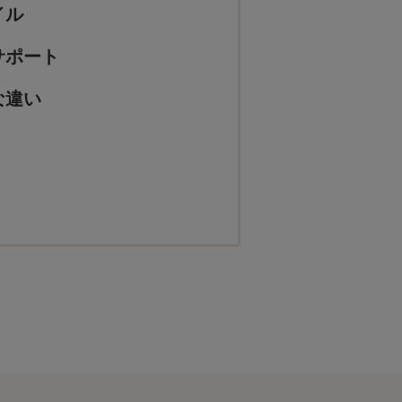
イル
サポート
な違い