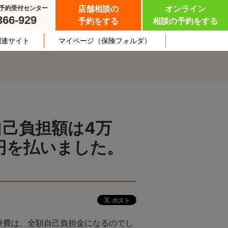
予約受付センター
店舗相談の
オンライン
366-929
予約をする
相談の予約をする
関連サイト
マイページ
（保険フォルダ）
自己負担額は4万
円を払いました。
療費は、全額自己負担金になるのでし