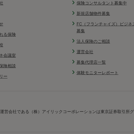
社
保険コンサルタント募集中
新規店舗物件募集
せ
FC（フランチャイズ）ビジネ
募集
れる保険
法人保険のご相談
較
運営会社
ネ会議室
募集代理店一覧
保険相談
体験モニターレポート
リー
運営会社である（株）アイリックコーポレーションは東京証券取引所グ