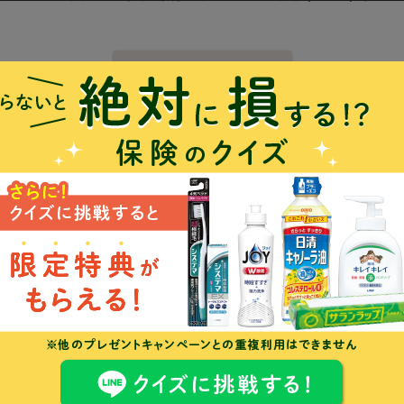
質問一覧を見る
に相
年金や相続、老後資金を
FPに相談
ーン
妊娠や出産のお金をFPに
相談