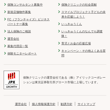
保険コンサルタント募集中
保険クリニックの社会貢献
新規店舗物件募集
スマイルプロジェクト子どもの未
来を応援しよう！
FC（フランチャイズ）ビジネス
パートナー募集
いっきゅうくん
法人保険のご相談
いっきゅうくんのなんでも調査
隊！
運営会社
育児とお金の応援広場
募集代理店一覧
キャンペーン・その他よくある質
体験モニターレポート
問
保険クリニックの運営会社である（株）アイリックコーポレー
ションは東京証券取引所グロース市場に上場しています。
運営会社
個人情報保護方針
勧誘方針
サイトマップ