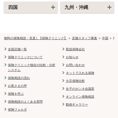
四国
九州・沖縄
無料の保険相談・見直し【保険クリニック】
店舗スタッフ募集
中国
島
全国店舗一覧
取扱保険会社
保険クリニックについて
お知らせ
保険クリニック独自の比較・分析
お問い合わせ
システム
ネットで入れる保険
保険相談の流れ
火災保険比較
お客さまの声
女子のホンネ会議室
保険を学ぶ
オンライン保険相談
保険相談のよくある質問
動画ギャラリー
保険フォルダ