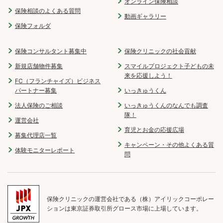
オンライン保険相談
保険相談のよくある質問
動画ギャラリー
保険フォルダ
保険コンサルタント募集中
保険クリニックの社会貢献
新規店舗物件募集
スマイルプロジェクト子どもの未
来を応援しよう！
FC（フランチャイズ）ビジネス
パートナー募集
いっきゅうくん
法人保険のご相談
いっきゅうくんのなんでも調査
隊！
運営会社
育児とお金の応援広場
募集代理店一覧
キャンペーン・その他よくある質
体験モニターレポート
問
保険クリニックの運営会社である（株）アイリックコーポレー
ションは東京証券取引所グロース市場に上場しています。