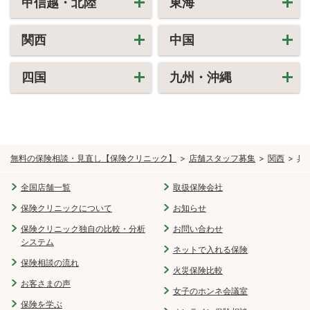
甲信越・北陸
東海
関西
中国
四国
九州・沖縄
無料の保険相談・見直し【保険クリニック】
店舗スタッフ募集
関西
兵
全国店舗一覧
取扱保険会社
保険クリニックについて
お知らせ
保険クリニック独自の比較・分析
お問い合わせ
システム
ネットで入れる保険
保険相談の流れ
火災保険比較
お客さまの声
女子のホンネ会議室
保険を学ぶ