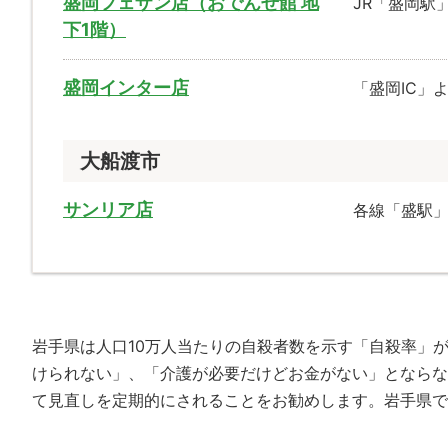
盛岡フェザン店（おでんせ館 地
JR「盛岡駅
下1階）
盛岡インター店
「盛岡IC」
大船渡市
サンリア店
各線「盛駅」
岩手県は人口10万人当たりの自殺者数を示す「自殺率」が2
けられない」、「介護が必要だけどお金がない」とならな
て見直しを定期的にされることをお勧めします。岩手県で