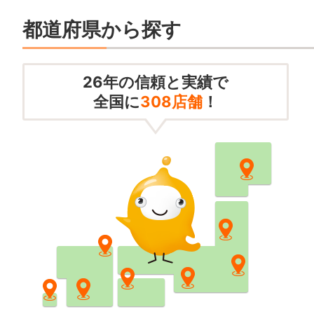
都道府県から探す
26
年の信頼と実績で
全国に
308
店舗
！