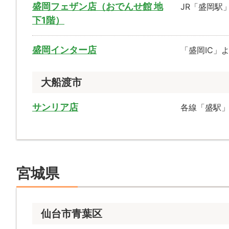
盛岡フェザン店（おでんせ館 地
JR「盛岡駅
下1階）
盛岡インター店
「盛岡IC」
大船渡市
サンリア店
各線「盛駅」
宮城県
仙台市青葉区