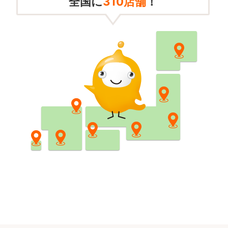
全国に
310
店舗
！