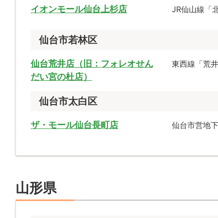
イオンモール仙台上杉店
JR仙山線「
仙台市若林区
仙台荒井店（旧：フォレオせん
東西線「荒井
だい宮の杜店）
仙台市太白区
ザ・モール仙台長町店
仙台市営地
山形県