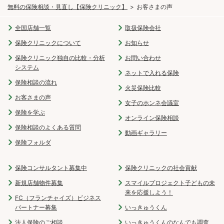
無料の保険相談・見直し【保険クリニック】
お客さまの声
全国店舗一覧
取扱保険会社
保険クリニックについて
お知らせ
保険クリニック独自の比較・分析
お問い合わせ
システム
ネットで入れる保険
保険相談の流れ
火災保険比較
お客さまの声
女子のホンネ会議室
保険を学ぶ
オンライン保険相談
保険相談のよくある質問
動画ギャラリー
保険フォルダ
保険コンサルタント募集中
保険クリニックの社会貢献
新規店舗物件募集
スマイルプロジェクト子どもの未
来を応援しよう！
FC（フランチャイズ）ビジネス
パートナー募集
いっきゅうくん
法人保険のご相談
いっきゅうくんのなんでも調査