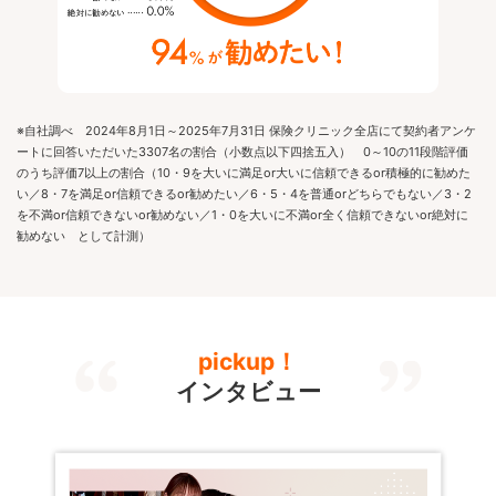
※自社調べ 2024年8月1日～2025年7月31日 保険クリニック全店にて契約者アンケ
ートに回答いただいた3307名の割合（小数点以下四捨五入） 0～10の11段階評価
のうち評価7以上の割合（10・9を大いに満足or大いに信頼できるor積極的に勧めた
い／8・7を満足or信頼できるor勧めたい／6・5・4を普通orどちらでもない／3・2
を不満or信頼できないor勧めない／1・0を大いに不満or全く信頼できないor絶対に
勧めない として計測）
pickup！
インタビュー