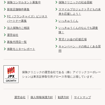
保険コンサルタント募集中
保険クリニックの社会貢献
新規店舗物件募集
スマイルプロジェクト子どもの未
来を応援しよう！
FC（フランチャイズ）ビジネス
パートナー募集
いっきゅうくん
法人保険のご相談
いっきゅうくんのなんでも調査
隊！
運営会社
育児とお金の応援広場
募集代理店一覧
キャンペーン・その他よくある質
体験モニターレポート
問
保険クリニックの運営会社である（株）アイリックコーポレー
ションは東京証券取引所グロース市場に上場しています。
運営会社
個人情報保護方針
勧誘方針
サイトマップ