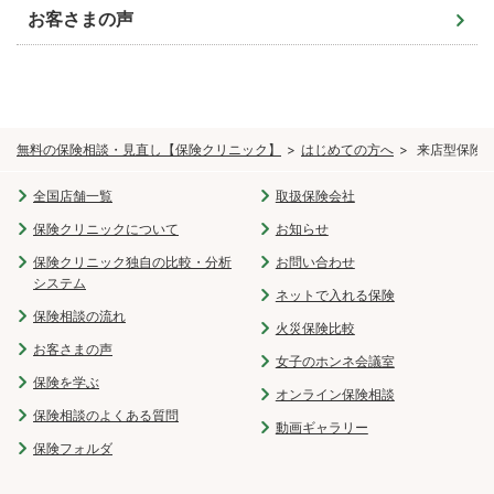
お客さまの声
無料の保険相談・見直し【保険クリニック】
はじめての方へ
来店型保険
全国店舗一覧
取扱保険会社
保険クリニックについて
お知らせ
保険クリニック独自の比較・分析
お問い合わせ
システム
ネットで入れる保険
保険相談の流れ
火災保険比較
お客さまの声
女子のホンネ会議室
保険を学ぶ
オンライン保険相談
保険相談のよくある質問
動画ギャラリー
保険フォルダ