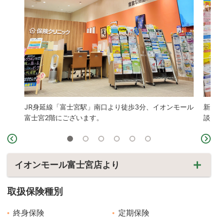
JR身延線「富士宮駅」南口より徒歩3分、イオンモール
新規
富士宮2階にございます。
談く
イオンモール富士宮店より
取扱保険種別
終身保険
定期保険