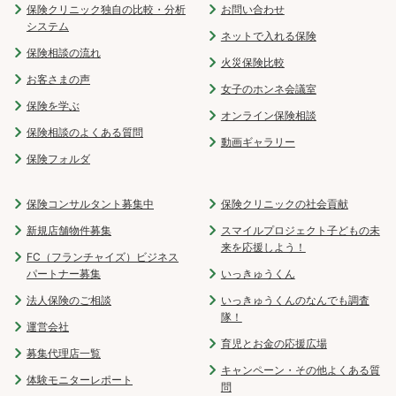
保険クリニック独自の比較・分析
お問い合わせ
システム
ネットで入れる保険
保険相談の流れ
火災保険比較
お客さまの声
女子のホンネ会議室
保険を学ぶ
オンライン保険相談
保険相談のよくある質問
動画ギャラリー
保険フォルダ
保険コンサルタント募集中
保険クリニックの社会貢献
新規店舗物件募集
スマイルプロジェクト子どもの未
来を応援しよう！
FC（フランチャイズ）ビジネス
パートナー募集
いっきゅうくん
法人保険のご相談
いっきゅうくんのなんでも調査
隊！
運営会社
育児とお金の応援広場
募集代理店一覧
キャンペーン・その他よくある質
体験モニターレポート
問