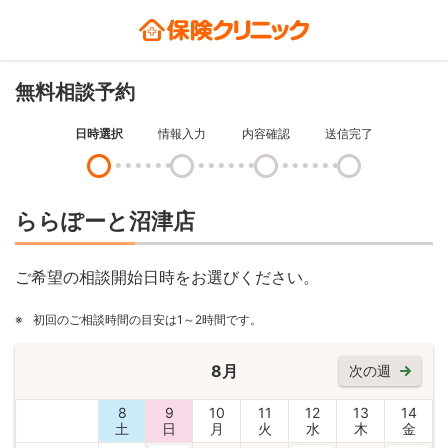
無料相談予約
日時選択
情報入力
内容確認
送信完了
ららぽーと沼津店
ご希望の相談開始日時をお選びください。
※
初回のご相談時間の目安は1～2時間です。
8月
次の週
8
9
10
11
12
13
14
土
日
月
火
水
木
金