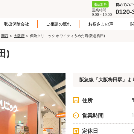
通話無料
初めてのご
営業時間
0120-
9:00～19:00
取扱保険会社
ご相談の流れ
お客さまの声
関西
大阪府
保険クリニック ホワイティうめだ店(阪急梅田)
田)
阪急線「大阪梅田駅」よ
住所
営業時間
定休日