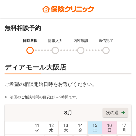
無料相談予約
日時選択
情報入力
内容確認
送信完了
ディアモール大阪店
ご希望の相談開始日時をお選びください。
※
初回のご相談時間の目安は1～2時間です。
8月
次の週
11
12
13
14
15
16
17
火
水
木
金
土
日
月