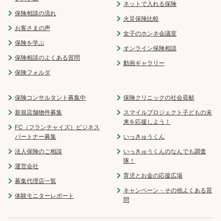
ネットで入れる保険
保険相談の流れ
火災保険比較
お客さまの声
女子のホンネ会議室
保険を学ぶ
オンライン保険相談
保険相談のよくある質問
動画ギャラリー
保険フォルダ
保険コンサルタント募集中
保険クリニックの社会貢献
新規店舗物件募集
スマイルプロジェクト子どもの未
来を応援しよう！
FC（フランチャイズ）ビジネス
パートナー募集
いっきゅうくん
法人保険のご相談
いっきゅうくんのなんでも調査
隊！
運営会社
育児とお金の応援広場
募集代理店一覧
キャンペーン・その他よくある質
体験モニターレポート
問