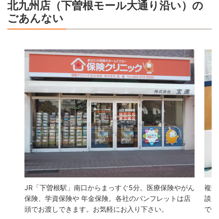
北九州店（下曽根モール大通り沿い）の
ごあんない
JR「下曽根駅」南口からまっすぐ5分。医療保険やがん
複数
保険、学資保険や 年金保険。各社のパンフレットは店
談に
頭でお渡しできます。お気軽にお入り下さい。
で何