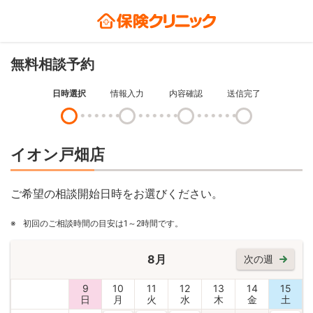
無料相談予約
日時選択
情報入力
内容確認
送信完了
イオン戸畑店
ご希望の相談開始日時をお選びください。
※
初回のご相談時間の目安は1～2時間です。
8月
次の週
9
10
11
12
13
14
15
日
月
火
水
木
金
土