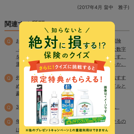
(2017年4月 畠中 雅子)
関連する質問
お金の相談に行ったところ、外貨建ての変額保険
Q
（有期タイプ）を勧められました。いろいろな数字
を提示されましたが、理解できない面もあります。
運用実績と積立利率は別々のものなのでしょうか。
外貨建て養老保険をすすめられていますが、おすす
Q
めの保険でしょうか。おすすめであれば、米ドルと
豪ドルのどちらを選択するべきですか。
3大疾病保障保険の給付条件を教えてください。
Q
年の途中で生命保険を見直し。年末調整で出せるの
Q
は、どちらのほうですか。