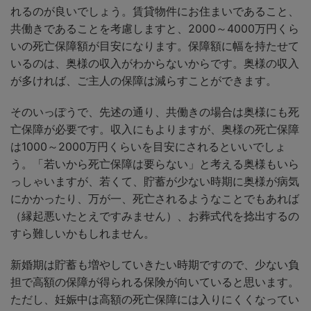
れるのが良いでしょう。賃貸物件にお住まいであること、
共働きであることを考慮しますと、2000～4000万円くら
いの死亡保障額が目安になります。保障額に幅を持たせて
いるのは、奥様の収入がわからないからです。奥様の収入
が多ければ、ご主人の保障は減らすことができます。
そのいっぽうで、先述の通り、共働きの場合は奥様にも死
亡保障が必要です。収入にもよりますが、奥様の死亡保障
は1000～2000万円くらいを目安にされるといいでしょ
う。「若いから死亡保障は要らない」と考える奥様もいら
っしゃいますが、若くて、貯蓄が少ない時期に奥様が病気
にかかったり、万が一、死亡されるようなことでもあれば
（縁起悪いたとえですみません）、お葬式代を捻出するの
すら難しいかもしれません。
新婚期は貯蓄も増やしていきたい時期ですので、少ない負
担で高額の保障が得られる保険が向いていると思います。
ただし、妊娠中は高額の死亡保障には入りにくくなってい