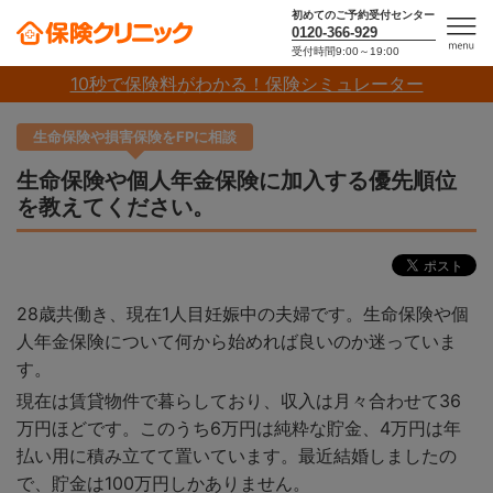
初めてのご予約受付センター
0120-366-929
受付時間9:00～19:00
men
10秒で保険料がわかる！保険シミュレーター
u
生命保険や損害保険をFPに相談
生命保険や個人年金保険に加入する優先順位
を教えてください。
28歳共働き、現在1人目妊娠中の夫婦です。生命保険や個
人年金保険について何から始めれば良いのか迷っていま
す。
現在は賃貸物件で暮らしており、収入は月々合わせて36
万円ほどです。このうち6万円は純粋な貯金、4万円は年
払い用に積み立てて置いています。最近結婚しましたの
で、貯金は100万円しかありません。