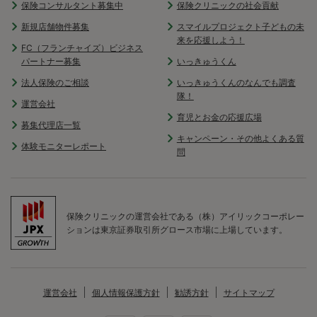
保険コンサルタント募集中
保険クリニックの社会貢献
新規店舗物件募集
スマイルプロジェクト子どもの未
来を応援しよう！
FC（フランチャイズ）ビジネス
パートナー募集
いっきゅうくん
法人保険のご相談
いっきゅうくんのなんでも調査
隊！
運営会社
育児とお金の応援広場
募集代理店一覧
キャンペーン・その他よくある質
体験モニターレポート
問
保険クリニックの運営会社である（株）アイリックコーポレー
ションは東京証券取引所グロース市場に上場しています。
運営会社
個人情報保護方針
勧誘方針
サイトマップ