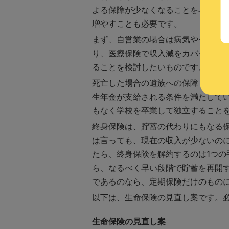
よる保障が少なくなることを考える
増やすことも必要です。
まず、自営業の場合は病気やケガで
り、医療保険で収入減をカバーしてお
ることを検討したいものです。
死亡した場合の遺族への保障も、退
生年金が支給される条件を満たして
もなく学校を卒業して独立すること
終身保険は、貯蓄の代わりにもなる
は言っても、現在の収入が少ないの
たら、終身保険を解約するのは1つ
ら、なるべく早い段階で貯蓄を再開
であるのなら、定期保険だけのもの
以下は、生命保険の見直し案です。
生命保険の見直し案