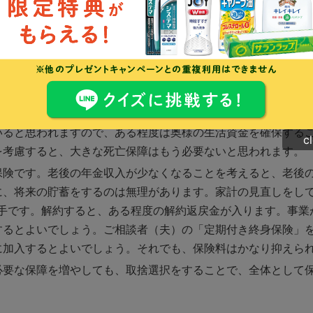
と、やみくもに生命保険を解約してはいけません。場合によっ
仕事ができなくなると、収入への影響は避けられません。健康
きたいものです。ご相談者（夫）の医療保険は入院日額5,00
職後は少なくなります。遺族厚生年金の対象でなくなるからで
いると思われますので、ある程度は奥様の生活資金を確保する
c
を考慮すると、大きな死亡保障はもう必要ないと思われます。
保険です。老後の年金収入が少なくなることを考えると、老後
に、将来の貯蓄をするのは無理があります。家計の見直しをし
の手です。解約すると、ある程度の解約返戻金が入ります。事業
するとよいでしょう。ご相談者（夫）の「定期付き終身保険」
に加入するとよいでしょう。それでも、保険料はかなり抑えら
必要な保障を増やしても、取捨選択をすることで、全体として