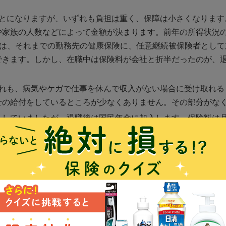
選ぶことになりますが、いずれも負担は重く、保障は小さくなりま
や家族の人数などによって金額が決まります。前年の所得状況
間は、それまでの勤務先の健康保険に、任意継続被保険者として
できます。しかし、在職中は保険料が会社と折半だったのが、
のいずれも、病気やケガで仕事を休んで収入がない場合に受け取れ
せの給付をしているところが少なくありません。その部分がな
していましたが、退職後は国民年金に加入します。保険料は月額1
。しかし、新たに奥様も保険料を払う必要が生じ、必ずしも負
が免除される制度はあります。）
年金による上乗せ部分がなくなります。奥様の国民年金の保険
はありません。途中退職しなかった場合に比べて、夫婦合わせ
で、保険の見直しをしましょう。
に乗るまでは収入が十分ではないでしょう。当面の間、家計の