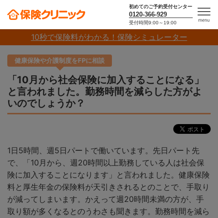
初めてのご予約受付センター
0120-366-929
受付時間9:00～19:00
men
10秒で保険料がわかる！保険シミュレーター
u
健康保険や介護制度をFPに相談
「10月から社会保険に加入することになる」
と言われました。勤務時間を減らした方がよ
いのでしょうか？
1日5時間、週5日パートで働いています。先日パート先
で、「10月から、週20時間以上勤務している人は社会保
険に加入することになります」と言われました。健康保険
料と厚生年金の保険料が天引きされるとのことで、手取り
が減ってしまいます。かえって週20時間未満の方が、手
取り額が多くなるとのうわさも聞きます。勤務時間を減ら