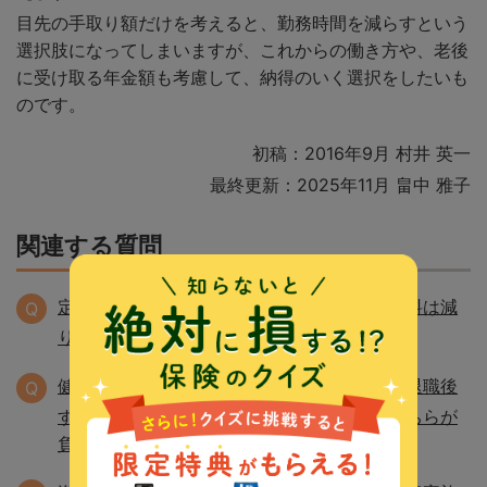
目先の手取り額だけを考えると、勤務時間を減らすという
選択肢になってしまいますが、これからの働き方や、老後
に受け取る年金額も考慮して、納得のいく選択をしたいも
のです。
初稿：2016年9月 村井 英一
最終更新：2025年11月 畠中 雅子
関連する質問
定年を迎えて収入は減りましたが、健康保険料は減
Q
りません。なぜですか。
健康保険料は任意継続被保険者になるのと、退職後
Q
すぐに国民健康保険に加入するのとでは、どちらが
負担は少ないですか。