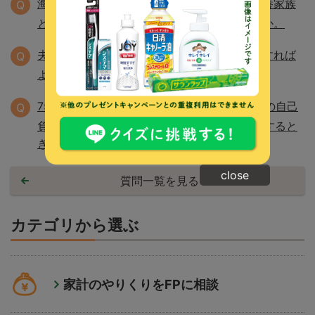
海外で仕事をすることになりますが、親の扶養家族
Q
として日本の健康保険に加入し続けられますか。
夫が退職します。夫と子供の健康保険はどうすれば
Q
よいでしょうか？
75歳以上の人は、入院してもひと月の医療費の自己
Q
負担額は4万4000円だと思うのですが、退院すると
きに9万円を払いました。どうしてですか。
close
質問一覧を見る
カテゴリから選ぶ
家計のやりくりをFPに相談