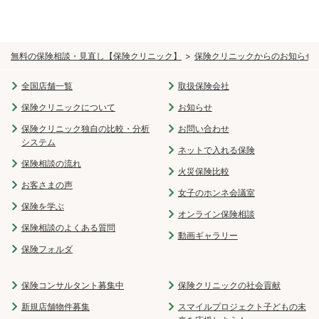
無料の保険相談・見直し【保険クリニック】
保険クリニックからのお知らせ
全国店舗一覧
取扱保険会社
保険クリニックについて
お知らせ
保険クリニック独自の比較・分析
お問い合わせ
システム
ネットで入れる保険
保険相談の流れ
火災保険比較
お客さまの声
女子のホンネ会議室
保険を学ぶ
オンライン保険相談
保険相談のよくある質問
動画ギャラリー
保険フォルダ
保険コンサルタント募集中
保険クリニックの社会貢献
新規店舗物件募集
スマイルプロジェクト子どもの未