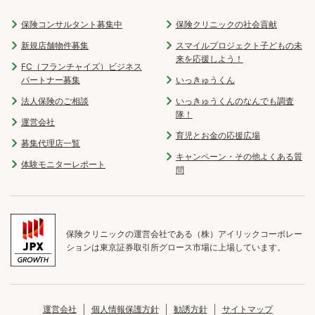
保険コンサルタント募集中
保険クリニックの社会貢献
新規店舗物件募集
スマイルプロジェクト子どもの未
来を応援しよう！
FC（フランチャイズ）ビジネス
パートナー募集
いっきゅうくん
法人保険のご相談
いっきゅうくんのなんでも調査
隊！
運営会社
育児とお金の応援広場
募集代理店一覧
キャンペーン・その他よくある質
体験モニターレポート
問
保険クリニックの運営会社である（株）アイリックコーポレー
ションは東京証券取引所グロース市場に上場しています。
運営会社
個人情報保護方針
勧誘方針
サイトマップ