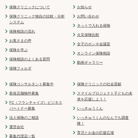
保険クリニックについて
お知らせ
保険クリニック独自の比較・分析
お問い合わせ
システム
ネットで入れる保険
保険相談の流れ
火災保険比較
お客さまの声
女子のホンネ会議室
保険を学ぶ
オンライン保険相談
保険相談のよくある質問
動画ギャラリー
保険フォルダ
保険コンサルタント募集中
保険クリニックの社会貢献
新規店舗物件募集
スマイルプロジェクト子どもの未
来を応援しよう！
FC（フランチャイズ）ビジネス
パートナー募集
いっきゅうくん
法人保険のご相談
いっきゅうくんのなんでも調査
隊！
運営会社
育児とお金の応援広場
募集代理店一覧