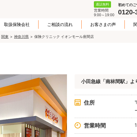
通話無料
初めてのご
営業時間
0120-
9:00～19:00
取扱保険会社
ご相談の流れ
お客さまの声
関東
神奈川県
保険クリニック イオンモール座間店
小田急線「南林間駅」よ
住所
営業時間