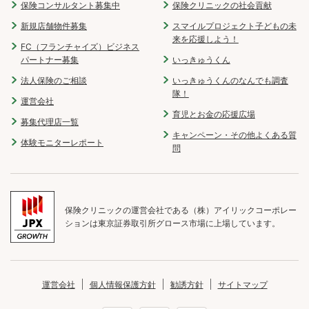
保険コンサルタント募集中
保険クリニックの社会貢献
新規店舗物件募集
スマイルプロジェクト子どもの未
来を応援しよう！
FC（フランチャイズ）ビジネス
パートナー募集
いっきゅうくん
法人保険のご相談
いっきゅうくんのなんでも調査
隊！
運営会社
育児とお金の応援広場
募集代理店一覧
キャンペーン・その他よくある質
体験モニターレポート
問
保険クリニックの運営会社である（株）アイリックコーポレー
ションは東京証券取引所グロース市場に上場しています。
運営会社
個人情報保護方針
勧誘方針
サイトマップ