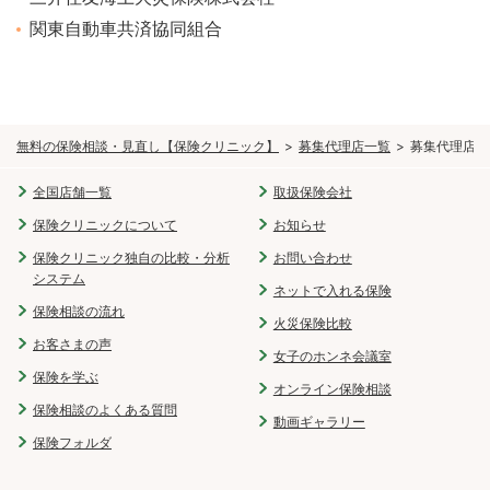
関東自動車共済協同組合
無料の保険相談・見直し【保険クリニック】
募集代理店一覧
募集代理店 
全国店舗一覧
取扱保険会社
保険クリニックについて
お知らせ
保険クリニック独自の比較・分析
お問い合わせ
システム
ネットで入れる保険
保険相談の流れ
火災保険比較
お客さまの声
女子のホンネ会議室
保険を学ぶ
オンライン保険相談
保険相談のよくある質問
動画ギャラリー
保険フォルダ