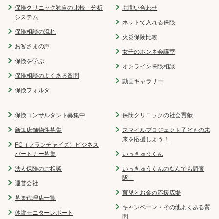
保険クリニック独自の比較・分析
お問い合わせ
システム
ネットで入れる保険
保険相談の流れ
火災保険比較
お客さまの声
女子のホンネ会議室
保険を学ぶ
オンライン保険相談
保険相談のよくある質問
動画ギャラリー
保険フォルダ
保険コンサルタント募集中
保険クリニックの社会貢献
新規店舗物件募集
スマイルプロジェクト子どもの未
来を応援しよう！
FC（フランチャイズ）ビジネス
パートナー募集
いっきゅうくん
法人保険のご相談
いっきゅうくんのなんでも調査
隊！
運営会社
育児とお金の応援広場
募集代理店一覧
キャンペーン・その他よくある質
体験モニターレポート
問