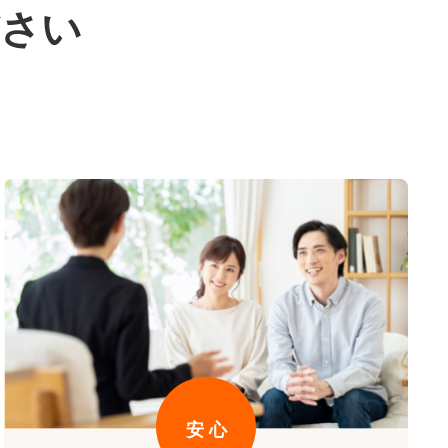
ださい
安 心