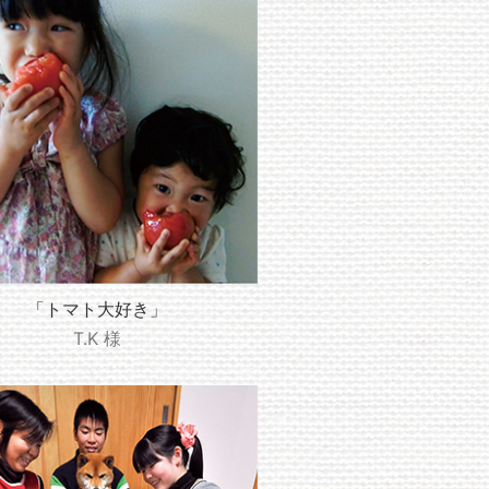
「トマト大好き」
T.K 様