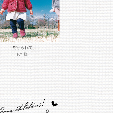
「見守られて」
F.Y 様