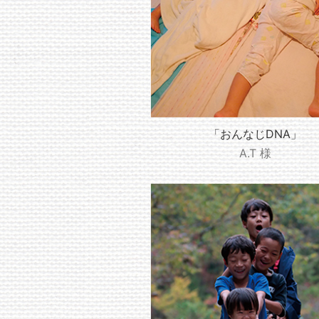
「おんなじDNA」
A.T 様