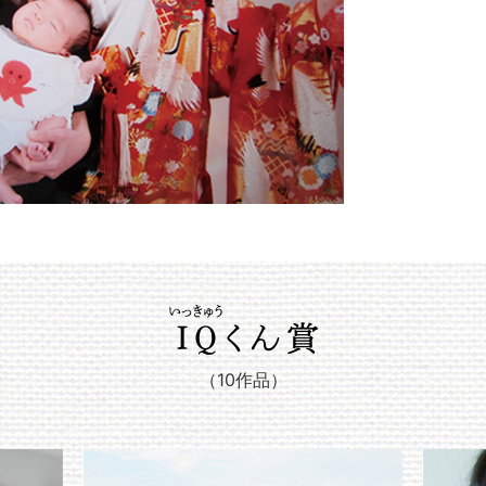
IQくん賞
（10作品）