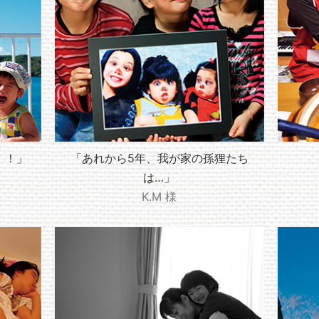
！！」
「あれから5年、我が家の孫狸たち
は…」
K.M 様