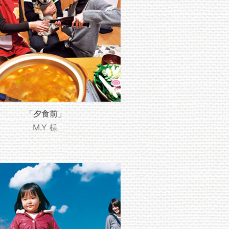
「夕食前」
M.Y 様