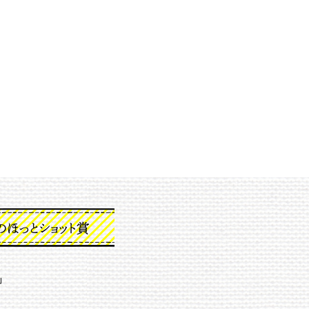
とショット賞
」