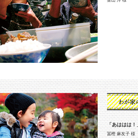
わが家のほっ
「あははは！
冨樫 麻友子 様