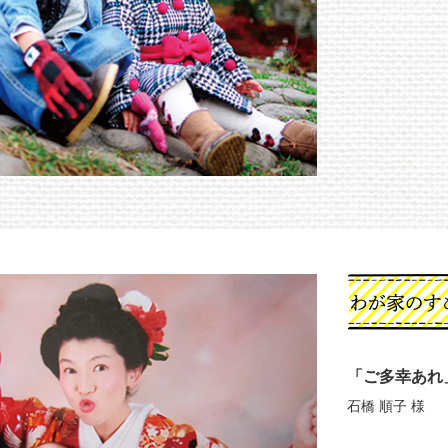
わが家のすご
賞
「ご多幸あれ
石橋 順子 様