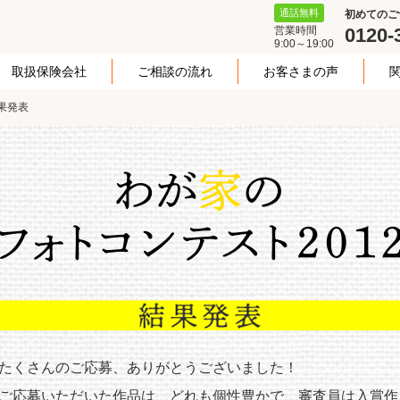
通話無料
初めてのご
営業時間
0120-
9:00～19:00
取扱保険会社
ご相談の流れ
お客さまの声
果発表
保険クリニック20周年記念 わ
が家のフォトコンテスト2012
結果発表
たくさんのご応募、ありがとうございました！
ご応募いただいた作品は、どれも個性豊かで、審査員は入賞作