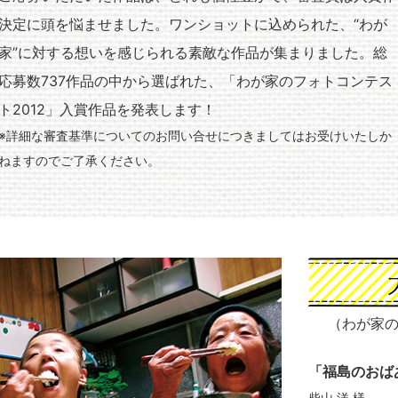
決定に頭を悩ませました。ワンショットに込められた、“わが
家”に対する想いを感じられる素敵な作品が集まりました。総
応募数737作品の中から選ばれた、「わが家のフォトコンテス
ト2012」入賞作品を発表します！
※詳細な審査基準についてのお問い合せにつきましてはお受けいたしか
ねますのでご了承ください。
大賞
（わが家
「福島のおば
柴山 洋 様