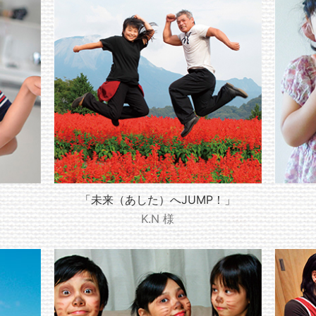
」
「未来（あした）へJUMP！」
K.N 様