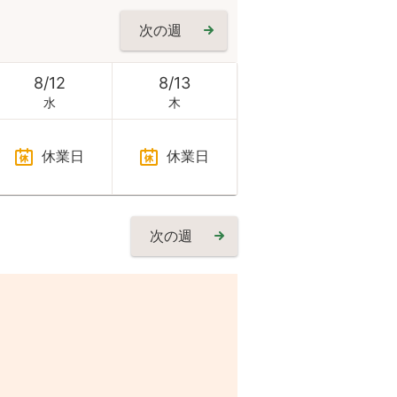
次の週
8
/
12
8
/
13
水
木
休業日
休業日
次の週