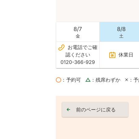
8
/
7
8
/
8
金
土
お電話でご確
認ください
休業日
0120-366-929
：予約可
：残席わずか
：予
前のページに戻る