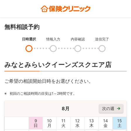
無料相談予約
日時選択
情報入力
内容確認
送信完了
みなとみらいクイーンズスクエア店
ご希望の相談開始日時をお選びください。
※
初回のご相談時間の目安は1～2時間です。
8月
次の週
9
10
11
12
13
14
15
日
月
火
水
木
金
土