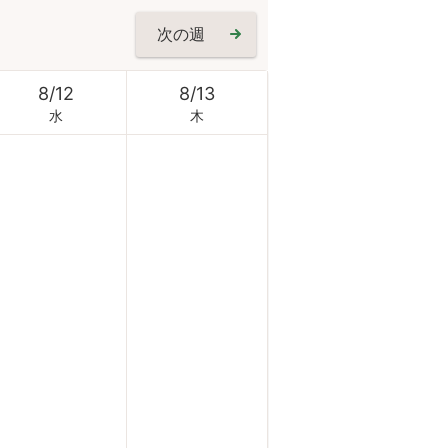
次の週
8
/
12
8
/
13
水
木