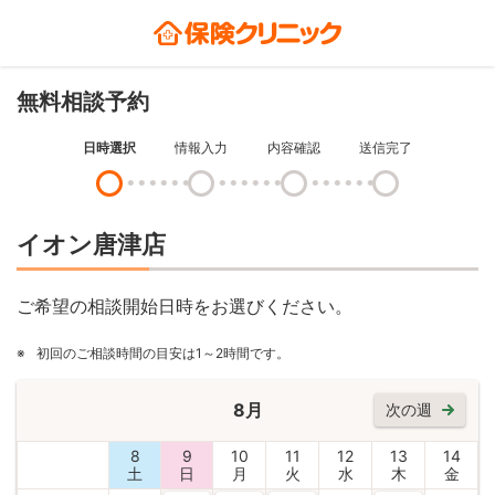
無料相談予約
日時選択
情報入力
内容確認
送信完了
イオン唐津店
ご希望の相談開始日時をお選びください。
※
初回のご相談時間の目安は1～2時間です。
8月
次の週
8
9
10
11
12
13
14
土
日
月
火
水
木
金