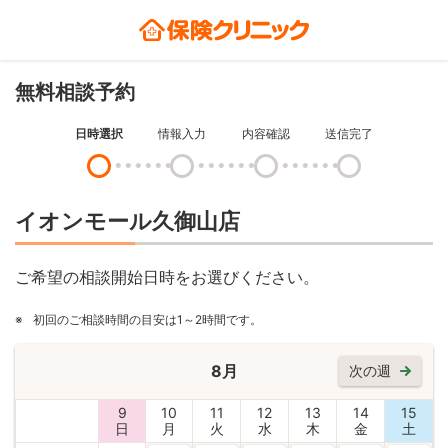
無料相談予約
日時選択
情報入力
内容確認
送信完了
イオンモール久御山店
ご希望の相談開始日時をお選びください。
※
初回のご相談時間の目安は1～2時間です。
8月
次の週
9
10
11
12
13
14
15
日
月
火
水
木
金
土