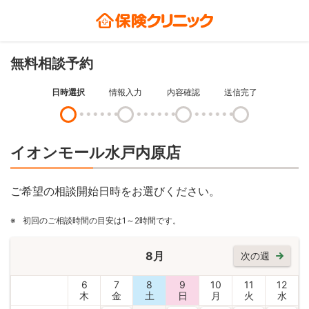
無料相談予約
日時選択
情報入力
内容確認
送信完了
イオンモール水戸内原店
ご希望の相談開始日時をお選びください。
※
初回のご相談時間の目安は1～2時間です。
8月
次の週
6
7
8
9
10
11
12
木
金
土
日
月
火
水