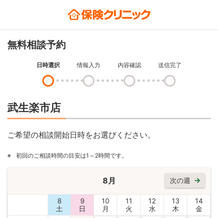
無料相談予約
日時選択
情報入力
内容確認
送信完了
武生楽市店
ご希望の相談開始日時をお選びください。
※
初回のご相談時間の目安は1～2時間です。
8月
次の週
8
9
10
11
12
13
14
土
日
月
火
水
木
金