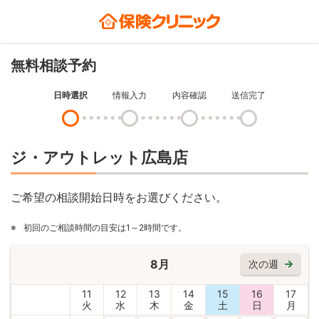
無料相談予約
日時選択
情報入力
内容確認
送信完了
ジ・アウトレット広島店
ご希望の相談開始日時をお選びください。
※
初回のご相談時間の目安は1～2時間です。
8月
次の週
11
12
13
14
15
16
17
火
水
木
金
土
日
月