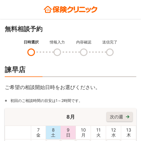
無料相談予約
日時選択
情報入力
内容確認
送信完了
諫早店
ご希望の相談開始日時をお選びください。
※
初回のご相談時間の目安は1～2時間です。
8月
次の週
7
8
9
10
11
12
13
金
土
日
月
火
水
木