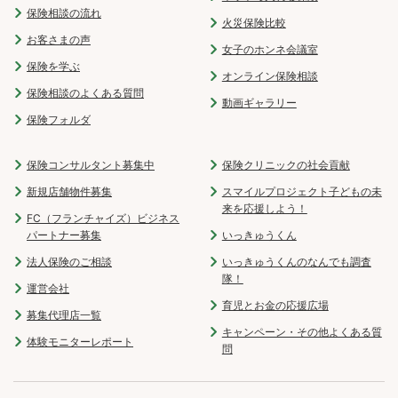
保険相談の流れ
火災保険比較
お客さまの声
女子のホンネ会議室
保険を学ぶ
オンライン保険相談
保険相談のよくある質問
動画ギャラリー
保険フォルダ
保険コンサルタント募集中
保険クリニックの社会貢献
新規店舗物件募集
スマイルプロジェクト子どもの未
来を応援しよう！
FC（フランチャイズ）ビジネス
パートナー募集
いっきゅうくん
法人保険のご相談
いっきゅうくんのなんでも調査
隊！
運営会社
育児とお金の応援広場
募集代理店一覧
キャンペーン・その他よくある質
体験モニターレポート
問